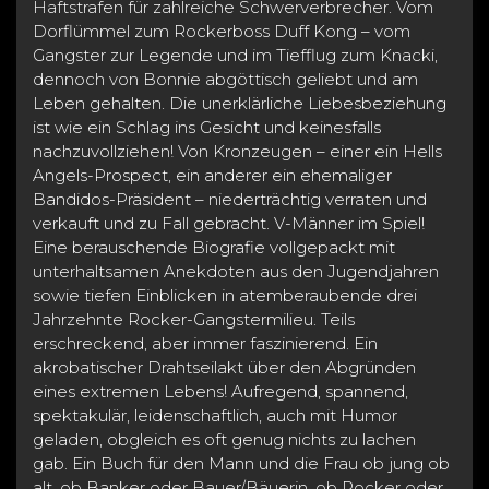
Haftstrafen für zahlreiche Schwerverbrecher. Vom
Dorflümmel zum Rockerboss Duff Kong – vom
Gangster zur Legende und im Tiefflug zum Knacki,
dennoch von Bonnie abgöttisch geliebt und am
Leben gehalten. Die unerklärliche Liebesbeziehung
ist wie ein Schlag ins Gesicht und keinesfalls
nachzuvollziehen! Von Kronzeugen – einer ein Hells
Angels-Prospect, ein anderer ein ehemaliger
Bandidos-Präsident – niederträchtig verraten und
verkauft und zu Fall gebracht. V-Männer im Spiel!
Eine berauschende Biografie vollgepackt mit
unterhaltsamen Anekdoten aus den Jugendjahren
sowie tiefen Einblicken in atemberaubende drei
Jahrzehnte Rocker-Gangstermilieu. Teils
erschreckend, aber immer faszinierend. Ein
akrobatischer Drahtseilakt über den Abgründen
eines extremen Lebens! Aufregend, spannend,
spektakulär, leidenschaftlich, auch mit Humor
geladen, obgleich es oft genug nichts zu lachen
gab. Ein Buch für den Mann und die Frau ob jung ob
alt, ob Banker oder Bauer/Bäuerin, ob Rocker oder