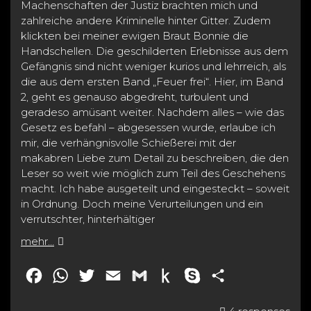
Machenschaften der Justiz brachten mich und
zahlreiche andere Kriminelle hinter Gitter. Zudem
klickten bei meiner ewigen Braut Bonnie die
Handschellen. Die geschilderten Erlebnisse aus dem
Gefängnis sind nicht weniger kurios und lehrreich, als
die aus dem ersten Band „Feuer frei“. Hier, im Band
2, geht es genauso abgedreht, turbulent und
geradeso amüsant weiter. Nachdem alles – wie das
Gesetz es befahl – abgesessen wurde, erlaube ich
mir, die verhängnisvolle Schießerei mit der
makabren Liebe zum Detail zu beschreiben, die den
Leser so weit wie möglich zum Teil des Geschehens
macht. Ich habe ausgeteilt und eingesteckt – soweit
in Ordnung. Doch meine Verurteilungen und ein
verrutschter, hinterhältiger
mehr…
F
W
T
E
G
P
S
T
a
h
w
m
m
u
k
e