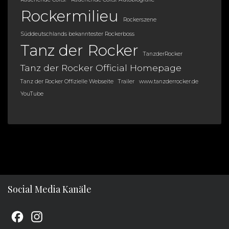
Rockermilieu
Rockerszene
Süddeutschlands bekanntester Rockerboss
Tanz der Rocker
TanzderRocker
Tanz der Rocker Official Homepage
Tanz der Rocker Offizielle Webseite
Trailer
www.tanzderrocker.de
YouTube
Social Media Kanäle
F
I