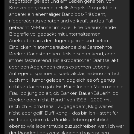
abgöttisch geliebt und am Leben gehalten. Von
Kronzeugen, einer ein Hells Angels-Prospekt, ein
anderer ein ehemaliger Bandidos-Präsident,
niederträchtig verraten und verkauft und zu Fall
gebracht. V-Männer im Spiel. Eine berauschende
Biografie vollgepackt mit unterhaltsamen
Anekdoten aus den Jugendjahren und tiefen
Einblicken in atemberaubende drei Jahrzehnte
Rocker-Gangstermilieu. Teils erschreckend, aber
immer faszinierend. Ein akrobatischer Drahtseilakt
über den Abgründen eines extremen Lebens.
Aufregend, spannend, spektakulär, leidenschaftlich,
auch mit Humor geladen, obgleich es oft genug
nichts zu lachen gab. Ein Buch für den Mann und die
Frau, ob jung ob alt, ob Banker, Bauer/Bäuerin, ob
Rocker oder nicht! Band 1 von 1958 – 2000 mit
reichlich Bildmaterial. Zugegeben: „Klug war es
nicht, aber geil!“ Duff Kong – das bin ich – steht für
ein Leben, dem das Prädikat lebensgefährlich
ebenso wie lebensmüde zuzuschreiben war. Ich war
der Präsident des zerschlagenen bayerischen