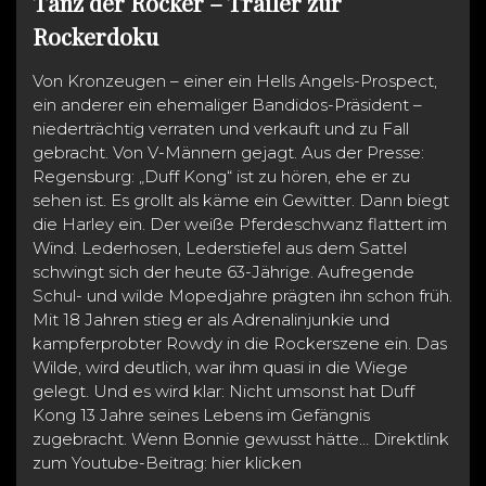
Tanz der Rocker – Trailer zur
Rockerdoku
Von Kronzeugen – einer ein Hells Angels-Prospect,
ein anderer ein ehemaliger Bandidos-Präsident –
niederträchtig verraten und verkauft und zu Fall
gebracht. Von V-Männern gejagt. Aus der Presse:
Regensburg: „Duff Kong“ ist zu hören, ehe er zu
sehen ist. Es grollt als käme ein Gewitter. Dann biegt
die Harley ein. Der weiße Pferdeschwanz flattert im
Wind. Lederhosen, Lederstiefel aus dem Sattel
schwingt sich der heute 63-Jährige. Aufregende
Schul- und wilde Mopedjahre prägten ihn schon früh.
Mit 18 Jahren stieg er als Adrenalinjunkie und
kampferprobter Rowdy in die Rockerszene ein. Das
Wilde, wird deutlich, war ihm quasi in die Wiege
gelegt. Und es wird klar: Nicht umsonst hat Duff
Kong 13 Jahre seines Lebens im Gefängnis
zugebracht. Wenn Bonnie gewusst hätte… Direktlink
zum Youtube-Beitrag: hier klicken