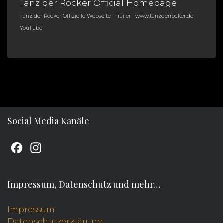
Tanz der Rocker Official Homepage
Tanz der Rocker Offizielle Webseite
Trailer
www.tanzderrocker.de
YouTube
Social Media Kanäle
F
I
a
n
c
s
Impressum, Datenschutz und mehr…
e
t
b
a
Impressum
Datenschutzerklärung
o
g