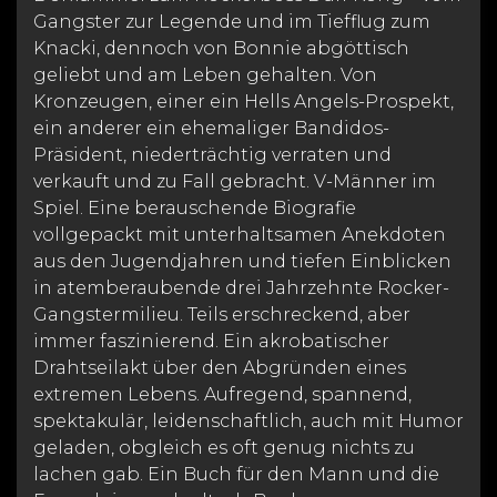
Gangster zur Legende und im Tiefflug zum
Knacki, dennoch von Bonnie abgöttisch
geliebt und am Leben gehalten. Von
Kronzeugen, einer ein Hells Angels-Prospekt,
ein anderer ein ehemaliger Bandidos-
Präsident, niederträchtig verraten und
verkauft und zu Fall gebracht. V-Männer im
Spiel. Eine berauschende Biografie
vollgepackt mit unterhaltsamen Anekdoten
aus den Jugendjahren und tiefen Einblicken
in atemberaubende drei Jahrzehnte Rocker-
Gangstermilieu. Teils erschreckend, aber
immer faszinierend. Ein akrobatischer
Drahtseilakt über den Abgründen eines
extremen Lebens. Aufregend, spannend,
spektakulär, leidenschaftlich, auch mit Humor
geladen, obgleich es oft genug nichts zu
lachen gab. Ein Buch für den Mann und die