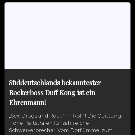
b
s
t
l
l
t
e
e
o
A
e
o
n
o
p
r
K
k
p
i
n
d
l
e
Süddeutschlands bekanntester
Rockerboss Duff Kong ist ein
Ehrenmann!
„Sex, Drugs and Rock´n´ Roll”! Die Quittung:
Hohe Haftstrafen für zahlreiche
Schwerverbrecher. Vom Dorflümmel zum