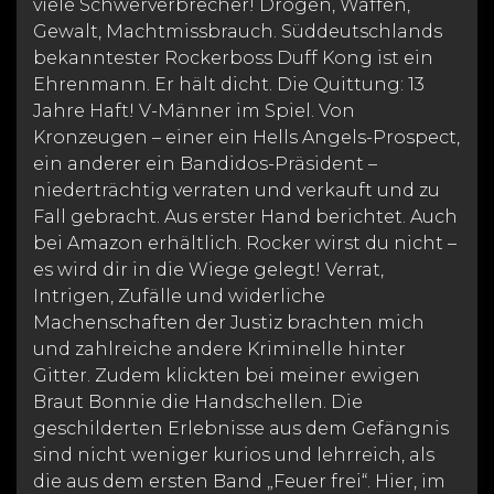
viele Schwerverbrecher! Drogen, Waffen,
Gewalt, Machtmissbrauch. Süddeutschlands
bekanntester Rockerboss Duff Kong ist ein
Ehrenmann. Er hält dicht. Die Quittung: 13
Jahre Haft! V-Männer im Spiel. Von
Kronzeugen – einer ein Hells Angels-Prospect,
ein anderer ein Bandidos-Präsident –
niederträchtig verraten und verkauft und zu
Fall gebracht. Aus erster Hand berichtet. Auch
bei Amazon erhältlich. Rocker wirst du nicht –
es wird dir in die Wiege gelegt! Verrat,
Intrigen, Zufälle und widerliche
Machenschaften der Justiz brachten mich
und zahlreiche andere Kriminelle hinter
Gitter. Zudem klickten bei meiner ewigen
Braut Bonnie die Handschellen. Die
geschilderten Erlebnisse aus dem Gefängnis
sind nicht weniger kurios und lehrreich, als
die aus dem ersten Band „Feuer frei“. Hier, im