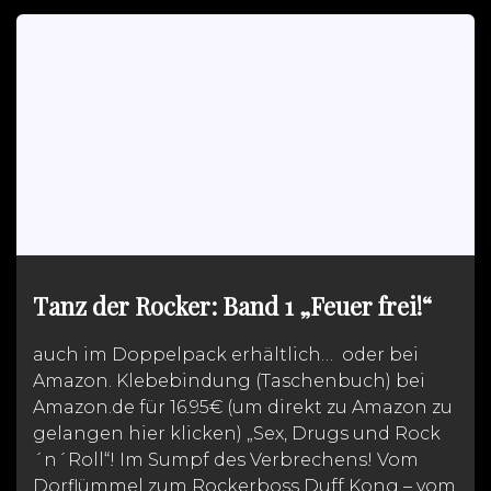
Tanz der Rocker: Band 1 „Feuer frei!“
auch im Doppelpack erhältlich… oder bei
Amazon. Klebebindung (Taschenbuch) bei
Amazon.de für 16.95€ (um direkt zu Amazon zu
gelangen hier klicken) „Sex, Drugs und Rock
´n´Roll“! Im Sumpf des Verbrechens! Vom
Dorflümmel zum Rockerboss Duff Kong – vom