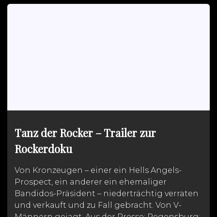
b
s
t
l
l
t
e
e
o
A
e
o
n
o
p
r
K
k
p
i
n
d
l
e
Tanz der Rocker – Trailer zur
Rockerdoku
Von Kronzeugen – einer ein Hells Angels-
Prospect, ein anderer ein ehemaliger
Bandidos-Präsident – niederträchtig verraten
und verkauft und zu Fall gebracht. Von V-
Männern gejagt. Aus der Presse: Regensburg: