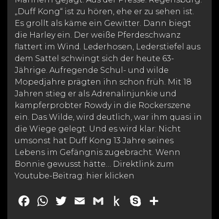
„Duff Kong“ ist zu hören, ehe er zu sehen ist.
Es grollt als käme ein Gewitter. Dann biegt
die Harley ein. Der weiße Pferdeschwanz
flattert im Wind. Lederhosen, Lederstiefel aus
dem Sattel schwingt sich der heute 63-
Jährige. Aufregende Schul- und wilde
Mopedjahre prägten ihn schon früh. Mit 18
Jahren stieg er als Adrenalinjunkie und
kampferprobter Rowdy in die Rockerszene
ein. Das Wilde, wird deutlich, war ihm quasi in
die Wiege gelegt. Und es wird klar: Nicht
umsonst hat Duff Kong 13 Jahre seines
Lebens im Gefängnis zugebracht. Wenn
Bonnie gewusst hätte… Direktlink zum
Youtube-Beitrag: hier klicken
F
W
T
E
G
P
S
T
a
h
w
m
m
u
k
e