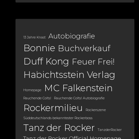
Autobiografie
13 Jahre Knast
Bonnie
Buchverkauf
Duff Kong
Feuer Frei!
Habichtsstein Verlag
MC Falkenstein
Homepage
Rauchende Colts!
Rauchende Colts! Autobiografie
Rockermilieu
Rockerszene
Süddeutschlands bekanntester Rockerboss
Tanz der Rocker
TanzderRocker
Tanz der Rocker Official Homepage