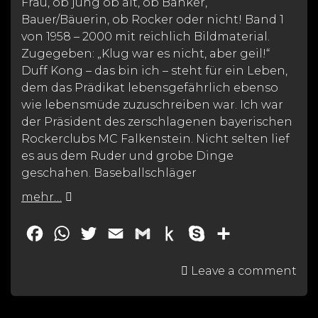
Frau, ob jung ob alt, ob Banker,
Bauer/Bäuerin, ob Rocker oder nicht! Band 1
von 1958 – 2000 mit reichlich Bildmaterial.
Zugegeben: „Klug war es nicht, aber geil!“
Duff Kong – das bin ich – steht für ein Leben,
dem das Prädikat lebensgefährlich ebenso
wie lebensmüde zuzuschreiben war. Ich war
der Präsident des zerschlagenen bayerischen
Rockerclubs MC Falkenstein. Nicht selten lief
es aus dem Ruder und grobe Dinge
geschahen. Baseballschläger
mehr…
F
W
T
E
G
P
S
T
a
h
w
m
m
u
k
e
Leave a comment
c
a
i
a
a
s
y
i
e
t
t
i
i
h
p
l