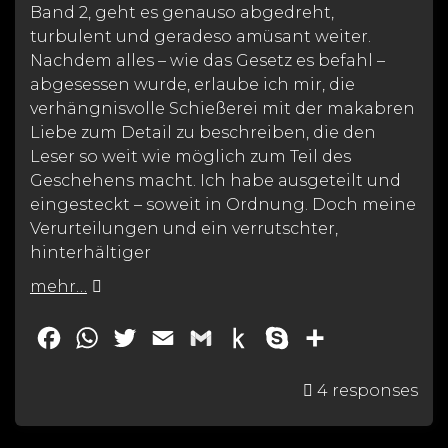
Band 2, geht es genauso abgedreht,
turbulent und geradeso amüsant weiter.
Nachdem alles – wie das Gesetz es befahl –
abgesessen wurde, erlaube ich mir, die
verhängnisvolle Schießerei mit der makabren
Liebe zum Detail zu beschreiben, die den
Leser so weit wie möglich zum Teil des
Geschehens macht. Ich habe ausgeteilt und
eingesteckt – soweit in Ordnung. Doch meine
Verurteilungen und ein verrutschter,
hinterhältiger
mehr…
F
W
T
E
G
P
S
T
a
h
w
m
m
u
k
e
4 responses
c
a
i
a
a
s
y
i
e
t
t
i
i
h
p
l