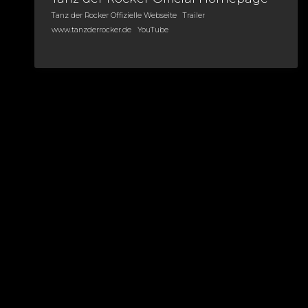
Tanz der Rocker Offizielle Webseite
Trailer
www.tanzderrocker.de
YouTube