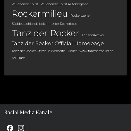
Rauchende Colts!
Rauchende Colts! Autobiografie
Rockermilieu
Rockerszene
Süddeutschlands bekanntester Rockerboss
Tanz der Rocker
TanzderRocker
Tanz der Rocker Official Homepage
Tanz der Rocker Offizielle Webseite
Trailer
www.tanzderrocker.de
YouTube
Social Media Kanäle
F
I