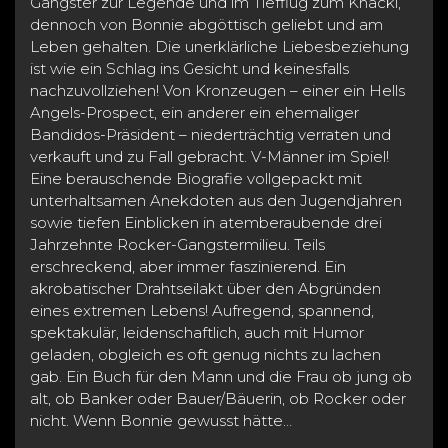
Gangster zur Legende und im Tiefflug zum Knacki,
dennoch von Bonnie abgöttisch geliebt und am
Leben gehalten. Die unerklärliche Liebesbeziehung
ist wie ein Schlag ins Gesicht und keinesfalls
nachzuvollziehen! Von Kronzeugen – einer ein Hells
Angels-Prospect, ein anderer ein ehemaliger
Bandidos-Präsident – niederträchtig verraten und
verkauft und zu Fall gebracht. V-Männer im Spiel!
Eine berauschende Biografie vollgepackt mit
unterhaltsamen Anekdoten aus den Jugendjahren
sowie tiefen Einblicken in atemberaubende drei
Jahrzehnte Rocker-Gangstermilieu. Teils
erschreckend, aber immer faszinierend. Ein
akrobatischer Drahtseilakt über den Abgründen
eines extremen Lebens! Aufregend, spannend,
spektakulär, leidenschaftlich, auch mit Humor
geladen, obgleich es oft genug nichts zu lachen
gab. Ein Buch für den Mann und die Frau ob jung ob
alt, ob Banker oder Bauer/Bäuerin, ob Rocker oder
nicht. Wenn Bonnie gewusst hätte…