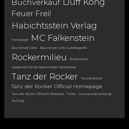
Duff Kong
Buchverkauf
Feuer Frei!
Habichtsstein Verlag
MC Falkenstein
Homepage
Rauchende Colts!
Rauchende Colts! Autobiografie
Rockermilieu
Rockerszene
Süddeutschlands bekanntester Rockerboss
Tanz der Rocker
TanzderRocker
Tanz der Rocker Official Homepage
Tanz der Rocker Offizielle Webseite
Trailer
www.tanzderrocker.de
YouTube