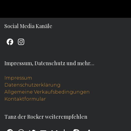
Social Media Kanäle
F
I
a
n
c
s
Impressum, Datenschutz und mehr…
e
t
b
a
Impressum
Datenschutzerklärung
o
g
Allgemeine Verkaufsbedingungen
o
r
Kontaktformular
k
a
m
Tanz der Rocker weiterempfehlen